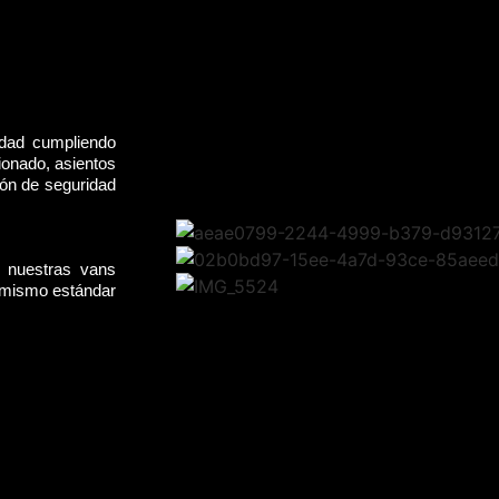
idad cumpliendo
ionado, asientos
rón de seguridad
, nuestras vans
l mismo estándar