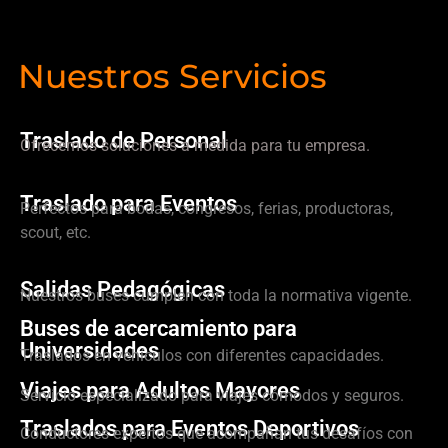
Nuestros Servicios
Traslado de Personal
Ofrecemos soluciones a medida para tu empresa.
Traslado para Eventos
Perfectos para bodas, congresos, ferias, productoras,
scout, etc.
Salidas Pedagógicas
Nuestros buses cumplen con toda la normativa vigente.
Buses de acercamiento para
Universidades
Traslados en vehículos con diferentes capacidades.
Viajes para Adultos Mayores
Servicio especializado para viajes cómodos y seguros.
Traslados para Eventos Deportivos
Conductores expertos que acompañan tus desafíos con