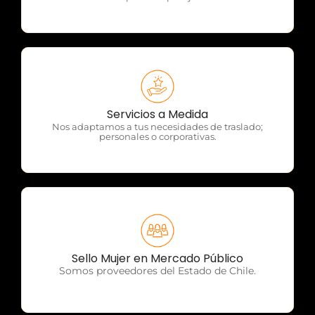
OTP Servicios
Servicios a Medida
Nos adaptamos a tus necesidades de traslado;
personales o corporativas.
OTP Servicios
Sello Mujer en Mercado Público
Somos proveedores del Estado de Chile.