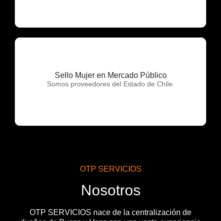
Sello Mujer en Mercado Público
OTP Servicios
Somos proveedores del Estado de Chile.
OTP SERVICIOS
Nosotros
OTP SERVICIOS nace de la centralización de