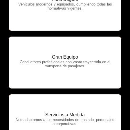
OTP Servicios
Vehículos modernos y equipados, cumpliendo todas las
normativas vigentes.
Gran Equipo
OTP Servicios
Conductores profesionales con vasta trayectoria en el
transporte de pasajeros.
Servicios a Medida
OTP Servicios
Nos adaptamos a tus necesidades de traslado; personales
o corporativas.