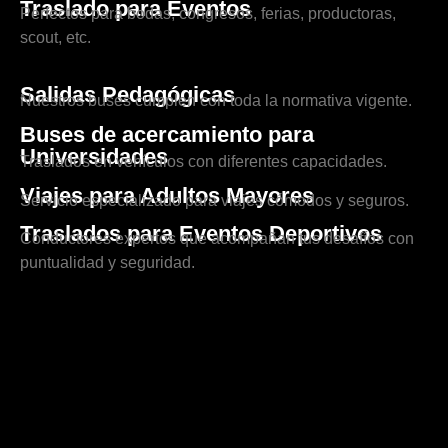
Traslado para Eventos
Perfectos para bodas, congresos, ferias, productoras,
scout, etc.
Salidas Pedagógicas
Nuestros buses cumplen con toda la normativa vigente.
Buses de acercamiento para
Universidades
Traslados en vehículos con diferentes capacidades.
Viajes para Adultos Mayores
Servicio especializado para viajes cómodos y seguros.
Traslados para Eventos Deportivos
Conductores expertos que acompañan tus desafíos con
puntualidad y seguridad.