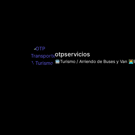
otpservicios
🚍Turismo / Arriendo de Buses y Van
👩‍