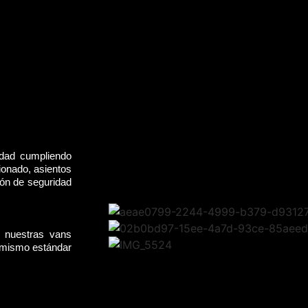
idad cumpliendo
ionado, asientos
rón de seguridad
, nuestras vans
l mismo estándar