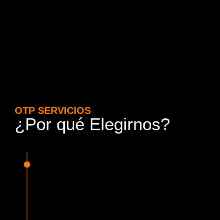
OTP SERVICIOS
¿Por qué Elegirnos?
15 Años de Experiencia y
Responsabilidad
Nuestra experiencia en el rubro nos avala. Contamos con
conductores altamente capacitados, respondemos de
manera rápida y eficiente, garantizando una experiencia de
viaje superior.