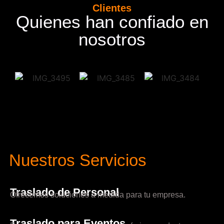
Clientes
Quienes han confiado en
nosotros
Nuestros Servicios
Traslado de Personal
Ofrecemos soluciones a medida para tu empresa.
Traslado para Eventos