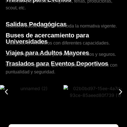
Perfectos para bodas, congresos, ferias, productoras,
scout, etc.
Salidas Pedagógicas
Nuestros buses cumplen con toda la normativa vigente.
Buses de acercamiento para
Universidades
Traslados en vehículos con diferentes capacidades.
Viajes para Adultos Mayores
Servicio especializado para viajes cómodos y seguros.
Traslados para Eventos Deportivos
Conductores expertos que acompañan tus desafíos con
puntualidad y seguridad.