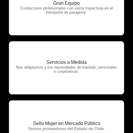
Gran Equipo
OTP Servicios
Conductores profesionales con vasta trayectoria en el
transporte de pasajeros.
Servicios a Medida
OTP Servicios
Nos adaptamos a tus necesidades de traslado; personales
o corporativas.
Sello Mujer en Mercado Público
OTP Servicios
Somos proveedores del Estado de Chile.