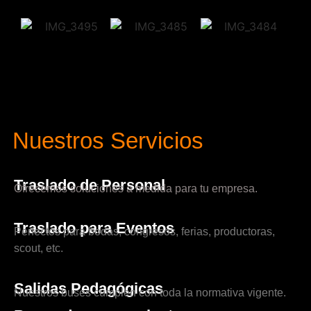
Nuestros Servicios
Traslado de Personal
Ofrecemos soluciones a medida para tu empresa.
Traslado para Eventos
Perfectos para bodas, congresos, ferias, productoras,
scout, etc.
Salidas Pedagógicas
Nuestros buses cumplen con toda la normativa vigente.