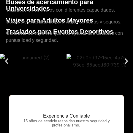
Buses de acercamiento para
Universidades
Traslados en vehículos con diferentes capacidades.
Viajes para Adultos Mayores
Servicio especializado para viajes cómodos y seguros.
Traslados para Eventos Deportivos
Conductores expertos que acompañan tus desafíos con
puntualidad y seguridad.
Experiencia Confiable
OTP Servicios
15 años de servicio respaldan nuestra seguridad y
profesionalismo.