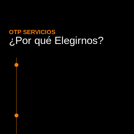
OTP SERVICIOS
¿Por qué Elegirnos?
15 Años de Experiencia y
Responsabilidad
Nuestra experiencia en el rubro nos avala. Contamos con
conductores altamente capacitados, respondemos de
manera rápida y eficiente, garantizando una experiencia de
viaje superior.
Proveedor Habilitado para Trabajar en
Mercado Público
Cumplimos con todas las normativas y una serie de
requisitos, según lo estipulado en la Ley 19.886, que nos