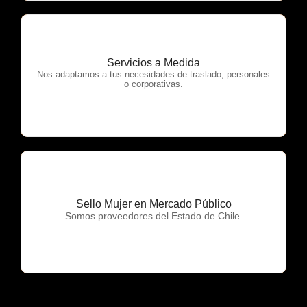
Servicios a Medida
OTP Servicios
Nos adaptamos a tus necesidades de traslado; personales
o corporativas.
Sello Mujer en Mercado Público
OTP Servicios
Somos proveedores del Estado de Chile.