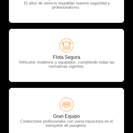
15 años de servicio respaldan nuestra seguridad y
profesionalismo.
OTP Servicios
Flota Segura
Vehículos modernos y equipados, cumpliendo todas las
normativas vigentes.
OTP Servicios
Gran Equipo
Conductores profesionales con vasta trayectoria en el
transporte de pasajeros.