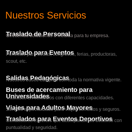
Nuestros Servicios
Traslado de Personal
Ofrecemos soluciones a medida para tu empresa.
Traslado para Eventos
Perfectos para bodas, congresos, ferias, productoras,
scout, etc.
Salidas Pedagógicas
Nuestros buses cumplen con toda la normativa vigente.
Buses de acercamiento para
Universidades
Traslados en vehículos con diferentes capacidades.
Viajes para Adultos Mayores
Servicio especializado para viajes cómodos y seguros.
Traslados para Eventos Deportivos
Conductores expertos que acompañan tus desafíos con
puntualidad y seguridad.