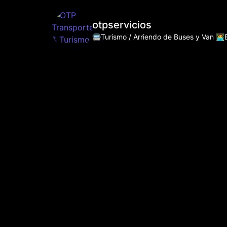
otpservicios
🚍Turismo / Arriendo de Buses y Van
👩‍