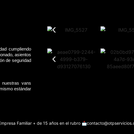
idad cumpliendo
ionado, asientos
rón de seguridad
, nuestras vans
l mismo estándar
Empresa Familiar + de 15 años en el rubro
📩contacto@otpservicios.c