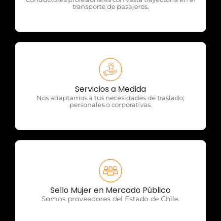
transporte de pasajeros.
OTP Servicios
Servicios a Medida
Nos adaptamos a tus necesidades de traslado;
personales o corporativas.
OTP Servicios
Sello Mujer en Mercado Público
Somos proveedores del Estado de Chile.