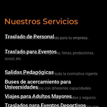
Nuestros Servicios
Traslado de Personal
Ofrecemos soluciones a medida para tu empresa.
Traslado para Eventos
Perfectos para bodas, congresos, ferias, productoras,
scout, etc.
Salidas Pedagógicas
Nuestros buses cumplen con toda la normativa vigente.
Buses de acercamiento para
Universidades
Traslados en vehículos con diferentes capacidades.
Viajes para Adultos Mayores
Servicio especializado para viajes cómodos y seguros.
Traslados para Eventos Deportivos
Conductores expertos que acompañan tus desafíos con