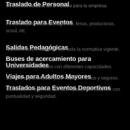
Traslado de Personal
Ofrecemos soluciones a medida para tu empresa.
Traslado para Eventos
Perfectos para bodas, congresos, ferias, productoras,
scout, etc.
Salidas Pedagógicas
Nuestros buses cumplen con toda la normativa vigente.
Buses de acercamiento para
Universidades
Traslados en vehículos con diferentes capacidades.
Viajes para Adultos Mayores
Servicio especializado para viajes cómodos y seguros.
Traslados para Eventos Deportivos
Conductores expertos que acompañan tus desafíos con
puntualidad y seguridad.