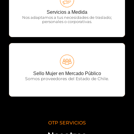
OTP Servicios
Servicios a Medida
Nos adaptamos a tus necesidades de traslado;
personales o corporativas.
OTP Servicios
Sello Mujer en Mercado Público
Somos proveedores del Estado de Chile.
OTP SERVICIOS