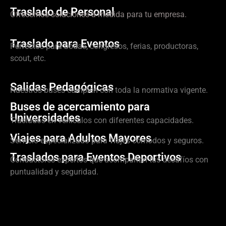
Traslado de Personal
Ofrecemos soluciones a medida para tu empresa.
Traslado para Eventos
Perfectos para bodas, congresos, ferias, productoras,
scout, etc.
Salidas Pedagógicas
Nuestros buses cumplen con toda la normativa vigente.
Buses de acercamiento para
Universidades
Traslados en vehículos con diferentes capacidades.
Viajes para Adultos Mayores
Servicio especializado para viajes cómodos y seguros.
Traslados para Eventos Deportivos
Conductores expertos que acompañan tus desafíos con
puntualidad y seguridad.