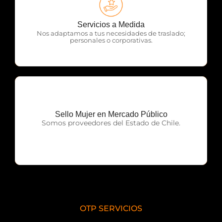
OTP Servicios
Servicios a Medida
Nos adaptamos a tus necesidades de traslado;
personales o corporativas.
Sello Mujer en Mercado Público
OTP Servicios
Somos proveedores del Estado de Chile.
OTP SERVICIOS