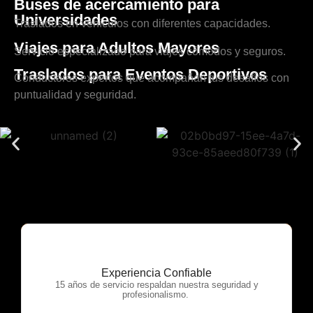
Buses de acercamiento para
Universidades
Traslados en vehículos con diferentes capacidades.
Viajes para Adultos Mayores
Servicio especializado para viajes cómodos y seguros.
Traslados para Eventos Deportivos
Conductores expertos que acompañan tus desafíos con
puntualidad y seguridad.
Experiencia Confiable
OTP Servicios
15 años de servicio respaldan nuestra seguridad y
profesionalismo.