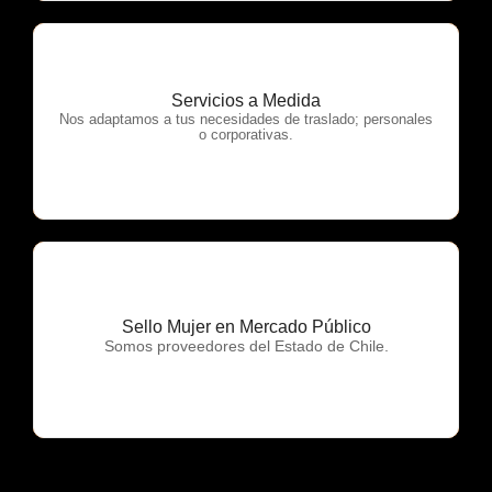
Servicios a Medida
OTP Servicios
Nos adaptamos a tus necesidades de traslado; personales
o corporativas.
Sello Mujer en Mercado Público
OTP Servicios
Somos proveedores del Estado de Chile.