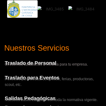
Nuestros Servicios
Traslado de Personal
Ofrecemos soluciones a medida para tu empresa.
Traslado para Eventos
Perfectos para bodas, congresos, ferias, productoras,
scout, etc.
Salidas Pedagógicas
Nuestros buses cumplen con toda la normativa vigente.