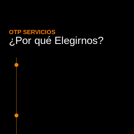
OTP SERVICIOS
¿Por qué Elegirnos?
15 Años de Experiencia y
Responsabilidad
Nuestra experiencia en el rubro nos avala. Contamos con
conductores altamente capacitados, respondemos de
manera rápida y eficiente, garantizando una experiencia de
viaje superior.
Proveedor Habilitado para Trabajar en
Mercado Público
Cumplimos con todas las normativas y una serie de
requisitos, según lo estipulado en la Ley 19.886, que nos