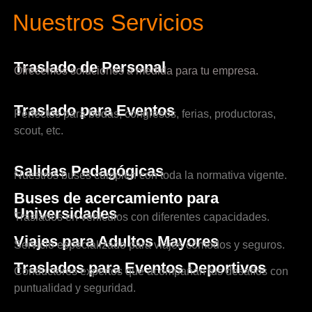
Nuestros Servicios
Traslado de Personal
Ofrecemos soluciones a medida para tu empresa.
Traslado para Eventos
Perfectos para bodas, congresos, ferias, productoras,
scout, etc.
Salidas Pedagógicas
Nuestros buses cumplen con toda la normativa vigente.
Buses de acercamiento para
Universidades
Traslados en vehículos con diferentes capacidades.
Viajes para Adultos Mayores
Servicio especializado para viajes cómodos y seguros.
Traslados para Eventos Deportivos
Conductores expertos que acompañan tus desafíos con
puntualidad y seguridad.