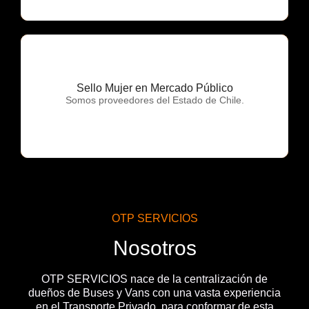
Sello Mujer en Mercado Público
OTP Servicios
Somos proveedores del Estado de Chile.
OTP SERVICIOS
Nosotros
OTP SERVICIOS nace de la centralización de
dueños de Buses y Vans con una vasta experiencia
en el Transporte Privado, para conformar de esta