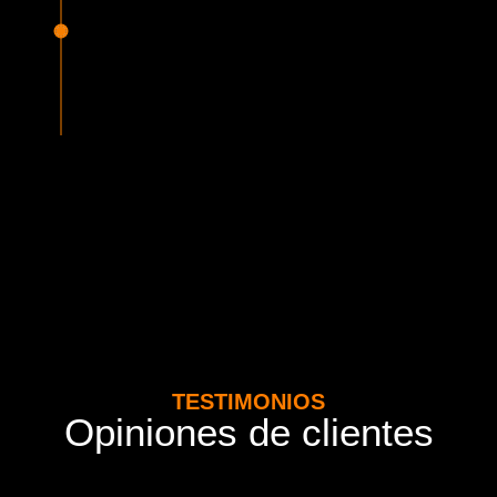
Seguridad Garantizada
Todos nuestros vehículos están equipados con la más
avanzada tecnología en seguridad, cumpliendo con la
normativa vigente del MTT. Además contamos con seguros
adicionales por cada pasajero.
TESTIMONIOS
Opiniones de clientes