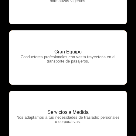
normativas vigentes.
Gran Equipo
OTP Servicios
Conductores profesionales con vasta trayectoria en el
transporte de pasajeros.
Servicios a Medida
OTP Servicios
Nos adaptamos a tus necesidades de traslado; personales
o corporativas.