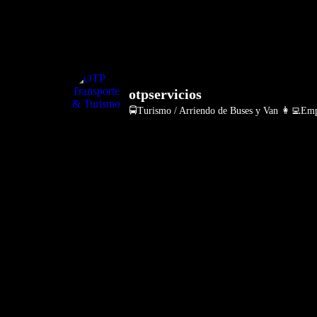
otpservicios
🚍Turismo / Arriendo de Buses y Van
👩‍💻Empr