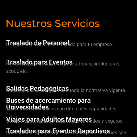
Nuestros Servicios
Traslado de Personal
Ofrecemos soluciones a medida para tu empresa.
Traslado para Eventos
Perfectos para bodas, congresos, ferias, productoras,
scout, etc.
Salidas Pedagógicas
Nuestros buses cumplen con toda la normativa vigente.
Buses de acercamiento para
Universidades
Traslados en vehículos con diferentes capacidades.
Viajes para Adultos Mayores
Servicio especializado para viajes cómodos y seguros.
Traslados para Eventos Deportivos
Conductores expertos que acompañan tus desafíos con