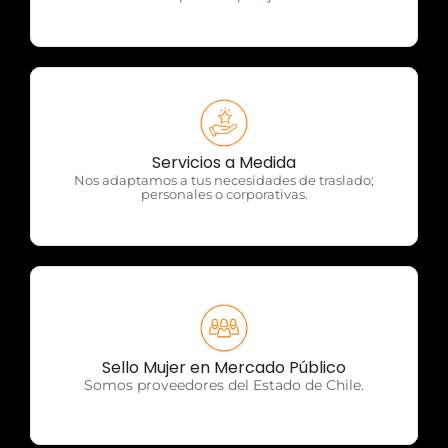
OTP Servicios
Servicios a Medida
Nos adaptamos a tus necesidades de traslado;
personales o corporativas.
OTP Servicios
Sello Mujer en Mercado Público
Somos proveedores del Estado de Chile.