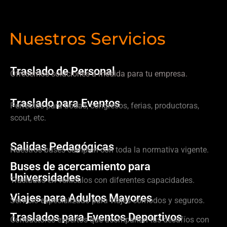
Nuestros Servicios
Traslado de Personal
Ofrecemos soluciones a medida para tu empresa.
Traslado para Eventos
Perfectos para bodas, congresos, ferias, productoras,
scout, etc.
Salidas Pedagógicas
Nuestros buses cumplen con toda la normativa vigente.
Buses de acercamiento para
Universidades
Traslados en vehículos con diferentes capacidades.
Viajes para Adultos Mayores
Servicio especializado para viajes cómodos y seguros.
Traslados para Eventos Deportivos
Conductores expertos que acompañan tus desafíos con