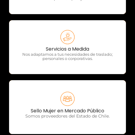
OTP Servicios
Servicios a Medida
Nos adaptamos a tus necesidades de traslado;
personales o corporativas.
OTP Servicios
Sello Mujer en Mercado Público
Somos proveedores del Estado de Chile.