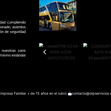
idad cumpliendo
ionado, asientos
rón de seguridad
, nuestras vans
l mismo estándar
Empresa Familiar + de 15 años en el rubro
📩contacto@otpservicios.c