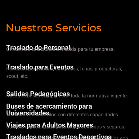
Nuestros Servicios
Traslado de Personal
Ofrecemos soluciones a medida para tu empresa.
Traslado para Eventos
Perfectos para bodas, congresos, ferias, productoras,
scout, etc.
Salidas Pedagógicas
Nuestros buses cumplen con toda la normativa vigente.
Buses de acercamiento para
Universidades
Traslados en vehículos con diferentes capacidades.
Viajes para Adultos Mayores
Servicio especializado para viajes cómodos y seguros.
Traslados para Eventos Deportivos
Conductores expertos que acompañan tus desafíos con