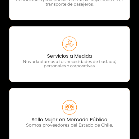
transporte de pasajeros.
OTP Servicios
Servicios a Medida
Nos adaptamos a tus necesidades de traslado;
personales o corporativas.
OTP Servicios
Sello Mujer en Mercado Público
Somos proveedores del Estado de Chile.