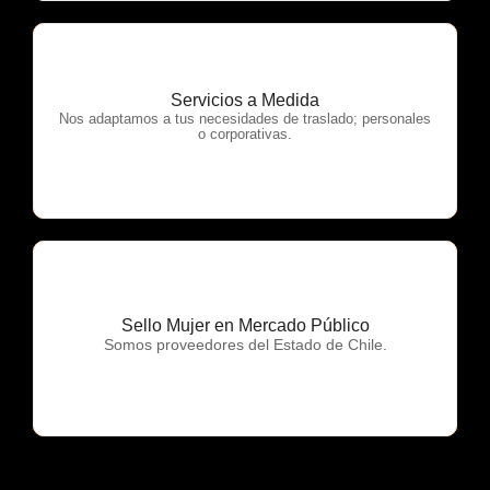
Servicios a Medida
OTP Servicios
Nos adaptamos a tus necesidades de traslado; personales
o corporativas.
Sello Mujer en Mercado Público
OTP Servicios
Somos proveedores del Estado de Chile.