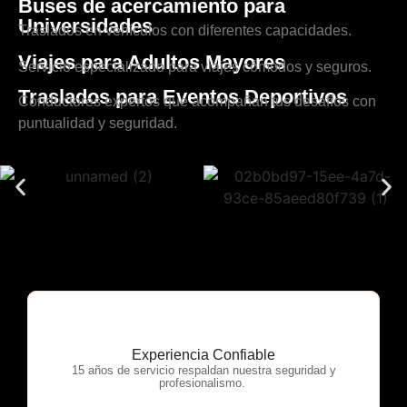
Buses de acercamiento para
Universidades
Traslados en vehículos con diferentes capacidades.
Viajes para Adultos Mayores
Servicio especializado para viajes cómodos y seguros.
Traslados para Eventos Deportivos
Conductores expertos que acompañan tus desafíos con
puntualidad y seguridad.
Experiencia Confiable
OTP Servicios
15 años de servicio respaldan nuestra seguridad y
profesionalismo.