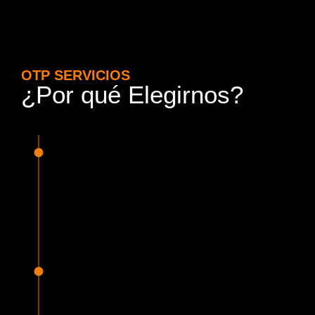
OTP SERVICIOS
¿Por qué Elegirnos?
15 Años de Experiencia y
Responsabilidad
Nuestra experiencia en el rubro nos avala. Contamos con
conductores altamente capacitados, respondemos de
manera rápida y eficiente, garantizando una experiencia de
viaje superior.
Proveedor Habilitado para Trabajar en
Mercado Público
Cumplimos con todas las normativas y una serie de
requisitos, según lo estipulado en la Ley 19.886, que nos