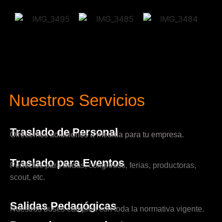
Nuestros Servicios
Traslado de Personal
Ofrecemos soluciones a medida para tu empresa.
Traslado para Eventos
Perfectos para bodas, congresos, ferias, productoras,
scout, etc.
Salidas Pedagógicas
Nuestros buses cumplen con toda la normativa vigente.