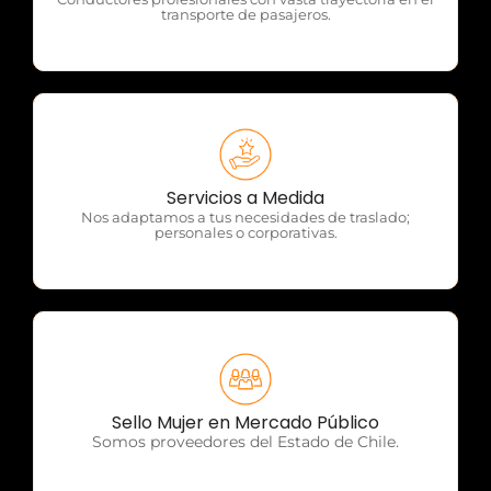
transporte de pasajeros.
OTP Servicios
Servicios a Medida
Nos adaptamos a tus necesidades de traslado;
personales o corporativas.
OTP Servicios
Sello Mujer en Mercado Público
Somos proveedores del Estado de Chile.