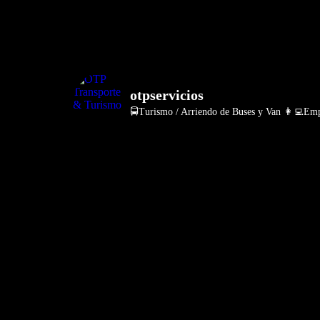
otpservicios
🚍Turismo / Arriendo de Buses y Van
👩‍💻Empr