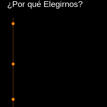
¿Por qué Elegirnos?
15 Años de Experiencia y
Responsabilidad
Nuestra experiencia en el rubro nos avala. Contamos con
conductores altamente capacitados, respondemos de
manera rápida y eficiente, garantizando una experiencia de
viaje superior.
Proveedor Habilitado para Trabajar en
Mercado Público
Cumplimos con todas las normativas y una serie de
requisitos, según lo estipulado en la Ley 19.886, que nos
permiten ser proveedores del Estado de Chile, contando
con una activa participación en Mercado Público.
Sello Empresa Mujer
Nuestra empresa refuerza día a día el compromiso con la