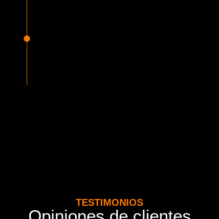
igualdad de género.
Seguridad Garantizada
Todos nuestros vehículos están equipados con la más
avanzada tecnología en seguridad, cumpliendo con la
normativa vigente del MTT. Además contamos con seguros
adicionales por cada pasajero.
TESTIMONIOS
Opiniones de clientes