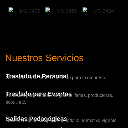
Nuestros Servicios
Traslado de Personal
Ofrecemos soluciones a medida para tu empresa.
Traslado para Eventos
Perfectos para bodas, congresos, ferias, productoras,
scout, etc.
Salidas Pedagógicas
Nuestros buses cumplen con toda la normativa vigente.