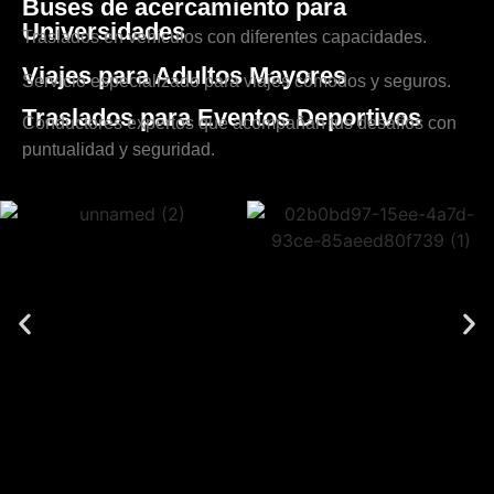
Buses de acercamiento para
Universidades
Traslados en vehículos con diferentes capacidades.
Viajes para Adultos Mayores
Servicio especializado para viajes cómodos y seguros.
Traslados para Eventos Deportivos
Conductores expertos que acompañan tus desafíos con
puntualidad y seguridad.