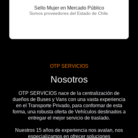
Sello Mujer en Mercado Público
OTP Servicios
Somos proveedores del Estado de Chile.
OTP SERVICIOS
Nosotros
OTP SERVICIOS nace de la centralización de
dueños de Buses y Vans con una vasta experiencia
en el Transporte Privado, para conformar de esta
forma, una robusta oferta de Vehículos destinados a
entregar el mejor servicio de traslado.
Nuestros 15 años de experiencia nos avalan, nos
especializamos en ofrecer soluciones