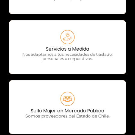
OTP Servicios
Servicios a Medida
Nos adaptamos a tus necesidades de traslado;
personales o corporativas.
OTP Servicios
Sello Mujer en Mercado Público
Somos proveedores del Estado de Chile.