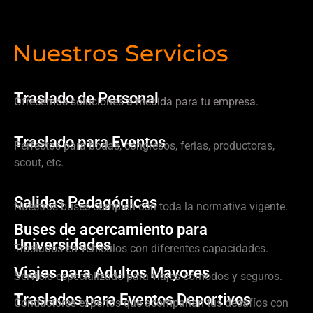
Nuestros Servicios
Traslado de Personal
Ofrecemos soluciones a medida para tu empresa.
Traslado para Eventos
Perfectos para bodas, congresos, ferias, productoras,
scout, etc.
Salidas Pedagógicas
Nuestros buses cumplen con toda la normativa vigente.
Buses de acercamiento para
Universidades
Traslados en vehículos con diferentes capacidades.
Viajes para Adultos Mayores
Servicio especializado para viajes cómodos y seguros.
Traslados para Eventos Deportivos
Conductores expertos que acompañan tus desafíos con