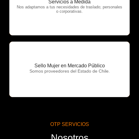
Servicios a Medida
OTP Servicios
Nos adaptamos a tus necesidades de traslado; personales
o corporativas.
Sello Mujer en Mercado Público
OTP Servicios
Somos proveedores del Estado de Chile.
OTP SERVICIOS
Nosotros