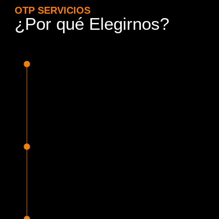
OTP SERVICIOS
¿Por qué Elegirnos?
15 Años de Experiencia y
Responsabilidad
Nuestra experiencia en el rubro nos avala. Contamos con
conductores altamente capacitados, respondemos de
manera rápida y eficiente, garantizando una experiencia de
viaje superior.
Proveedor Habilitado para Trabajar en
Mercado Público
Cumplimos con todas las normativas y una serie de
requisitos, según lo estipulado en la Ley 19.886, que nos
permiten ser proveedores del Estado de Chile, contando
con una activa participación en Mercado Público.
Sello Empresa Mujer