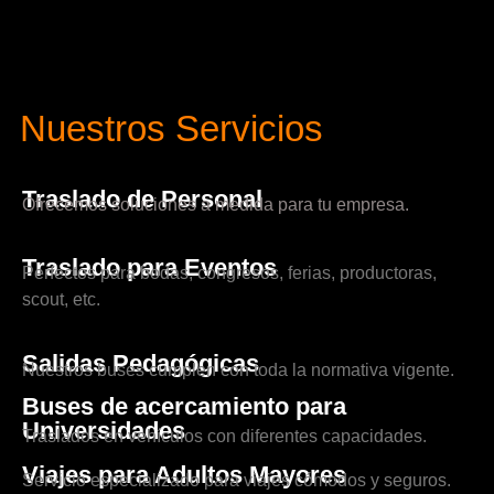
Nuestros Servicios
Traslado de Personal
Ofrecemos soluciones a medida para tu empresa.
Traslado para Eventos
Perfectos para bodas, congresos, ferias, productoras,
scout, etc.
Salidas Pedagógicas
Nuestros buses cumplen con toda la normativa vigente.
Buses de acercamiento para
Universidades
Traslados en vehículos con diferentes capacidades.
Viajes para Adultos Mayores
Servicio especializado para viajes cómodos y seguros.