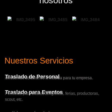
nosotros
Nuestros Servicios
Traslado de Personal
Ofrecemos soluciones a medida para tu empresa.
Traslado para Eventos
Perfectos para bodas, congresos, ferias, productoras,
scout, etc.