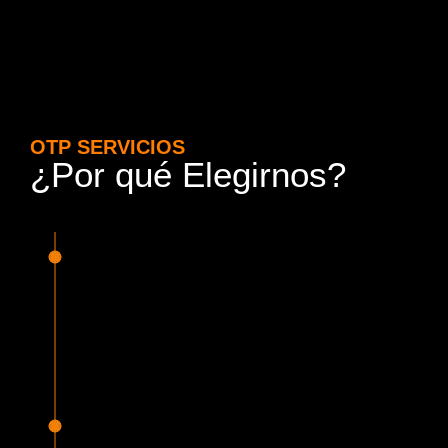
OTP SERVICIOS
¿Por qué Elegirnos?
15 Años de Experiencia y
Responsabilidad
Nuestra experiencia en el rubro nos avala. Contamos con
conductores altamente capacitados, respondemos de
manera rápida y eficiente, garantizando una experiencia de
viaje superior.
Proveedor Habilitado para Trabajar en
Mercado Público