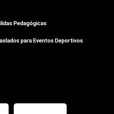
lidas Pedagógicas
stros buses cumplen con toda la normativa vigente.
aslados para Eventos Deportivos
ductores expertos que acompañan tus desafíos con
tualidad y seguridad.