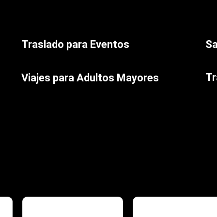
Traslado para Eventos
Sa
Perfectos para bodas, congresos, ferias, productoras,
Nue
scout, etc.
Tr
Viajes para Adultos Mayores
Con
Servicio especializado para viajes cómodos y seguros.
pun