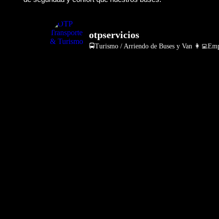
otpservicios
🚍Turismo / Arriendo de Buses y Van
👩‍💻Empr