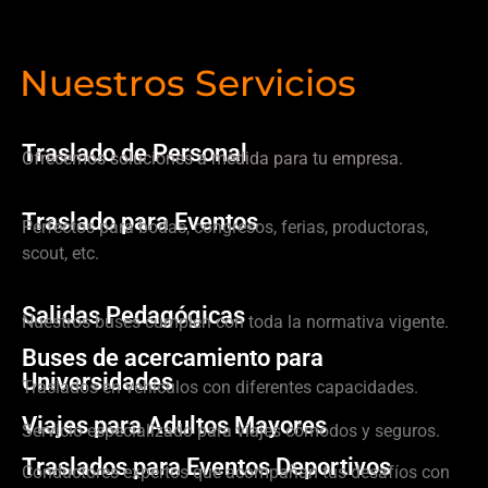
Nuestros Servicios
Traslado de Personal
Ofrecemos soluciones a medida para tu empresa.
Traslado para Eventos
Perfectos para bodas, congresos, ferias, productoras,
scout, etc.
Salidas Pedagógicas
Nuestros buses cumplen con toda la normativa vigente.
Buses de acercamiento para
Universidades
Traslados en vehículos con diferentes capacidades.
Viajes para Adultos Mayores
Servicio especializado para viajes cómodos y seguros.
Traslados para Eventos Deportivos
Conductores expertos que acompañan tus desafíos con