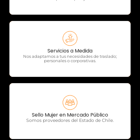
OTP Servicios
Servicios a Medida
Nos adaptamos a tus necesidades de traslado;
personales o corporativas.
OTP Servicios
Sello Mujer en Mercado Público
Somos proveedores del Estado de Chile.