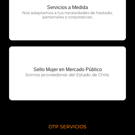
Servicios a Medida
OTP Servicios
Nos adaptamos a tus necesidades de traslado;
personales o corporativas.
Sello Mujer en Mercado Público
OTP Servicios
Somos proveedores del Estado de Chile.
OTP SERVICIOS