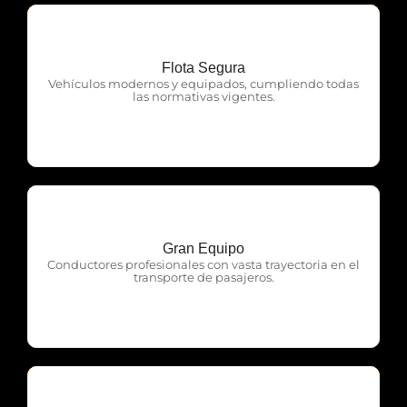
Flota Segura
OTP Servicios
Vehículos modernos y equipados, cumpliendo todas
las normativas vigentes.
Gran Equipo
OTP Servicios
Conductores profesionales con vasta trayectoria en el
transporte de pasajeros.