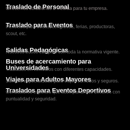
Traslado de Personal
Ofrecemos soluciones a medida para tu empresa.
Traslado para Eventos
Perfectos para bodas, congresos, ferias, productoras,
scout, etc.
Salidas Pedagógicas
Nuestros buses cumplen con toda la normativa vigente.
Buses de acercamiento para
Universidades
Traslados en vehículos con diferentes capacidades.
Viajes para Adultos Mayores
Servicio especializado para viajes cómodos y seguros.
Traslados para Eventos Deportivos
Conductores expertos que acompañan tus desafíos con
puntualidad y seguridad.