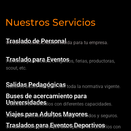
Nuestros Servicios
Traslado de Personal
Ofrecemos soluciones a medida para tu empresa.
Traslado para Eventos
Perfectos para bodas, congresos, ferias, productoras,
scout, etc.
Salidas Pedagógicas
Nuestros buses cumplen con toda la normativa vigente.
Buses de acercamiento para
Universidades
Traslados en vehículos con diferentes capacidades.
Viajes para Adultos Mayores
Servicio especializado para viajes cómodos y seguros.
Traslados para Eventos Deportivos
Conductores expertos que acompañan tus desafíos con