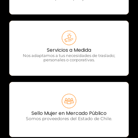
OTP Servicios
Servicios a Medida
Nos adaptamos a tus necesidades de traslado;
personales o corporativas.
OTP Servicios
Sello Mujer en Mercado Público
Somos proveedores del Estado de Chile.