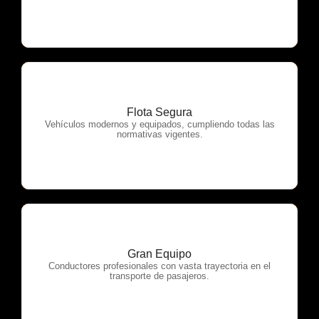
Flota Segura
OTP Servicios
Vehículos modernos y equipados, cumpliendo todas las
normativas vigentes.
Gran Equipo
OTP Servicios
Conductores profesionales con vasta trayectoria en el
transporte de pasajeros.