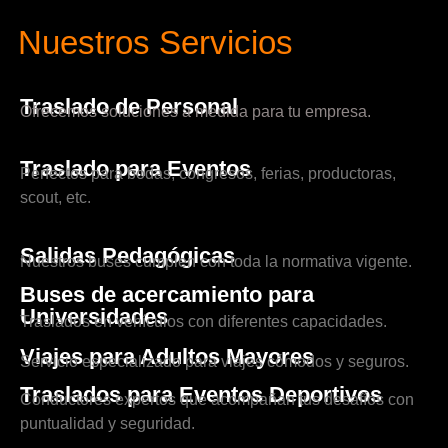
Nuestros Servicios
Traslado de Personal
Ofrecemos soluciones a medida para tu empresa.
Traslado para Eventos
Perfectos para bodas, congresos, ferias, productoras,
scout, etc.
Salidas Pedagógicas
Nuestros buses cumplen con toda la normativa vigente.
Buses de acercamiento para
Universidades
Traslados en vehículos con diferentes capacidades.
Viajes para Adultos Mayores
Servicio especializado para viajes cómodos y seguros.
Traslados para Eventos Deportivos
Conductores expertos que acompañan tus desafíos con
puntualidad y seguridad.