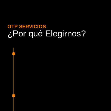
OTP SERVICIOS
¿Por qué Elegirnos?
15 Años de Experiencia y
Responsabilidad
Nuestra experiencia en el rubro nos avala. Contamos con
conductores altamente capacitados, respondemos de
manera rápida y eficiente, garantizando una experiencia de
viaje superior.
Proveedor Habilitado para Trabajar en
Mercado Público
Cumplimos con todas las normativas y una serie de
requisitos, según lo estipulado en la Ley 19.886, que nos