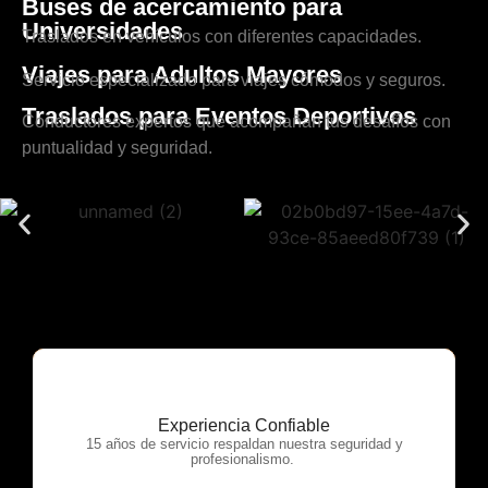
Buses de acercamiento para
Universidades
Traslados en vehículos con diferentes capacidades.
Viajes para Adultos Mayores
Servicio especializado para viajes cómodos y seguros.
Traslados para Eventos Deportivos
Conductores expertos que acompañan tus desafíos con
puntualidad y seguridad.
Experiencia Confiable
OTP Servicios
15 años de servicio respaldan nuestra seguridad y
profesionalismo.