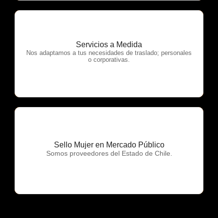
Servicios a Medida
OTP Servicios
Nos adaptamos a tus necesidades de traslado; personales
o corporativas.
Sello Mujer en Mercado Público
OTP Servicios
Somos proveedores del Estado de Chile.