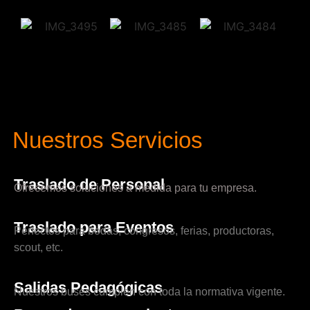
Nuestros Servicios
Traslado de Personal
Ofrecemos soluciones a medida para tu empresa.
Traslado para Eventos
Perfectos para bodas, congresos, ferias, productoras,
scout, etc.
Salidas Pedagógicas
Nuestros buses cumplen con toda la normativa vigente.