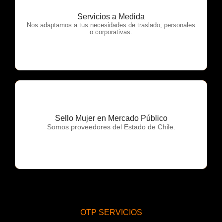
Servicios a Medida
OTP Servicios
Nos adaptamos a tus necesidades de traslado; personales
o corporativas.
Sello Mujer en Mercado Público
OTP Servicios
Somos proveedores del Estado de Chile.
OTP SERVICIOS