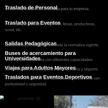
Traslado de Personal
Ofrecemos soluciones a medida para tu empresa.
Traslado para Eventos
Perfectos para bodas, congresos, ferias, productoras,
scout, etc.
Salidas Pedagógicas
Nuestros buses cumplen con toda la normativa vigente.
Buses de acercamiento para
Universidades
Traslados en vehículos con diferentes capacidades.
Viajes para Adultos Mayores
Servicio especializado para viajes cómodos y seguros.
Traslados para Eventos Deportivos
Conductores expertos que acompañan tus desafíos con
puntualidad y seguridad.