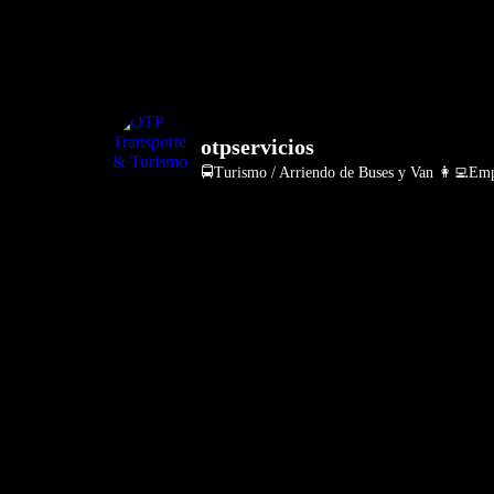
otpservicios
🚍Turismo / Arriendo de Buses y Van
👩‍💻Empr