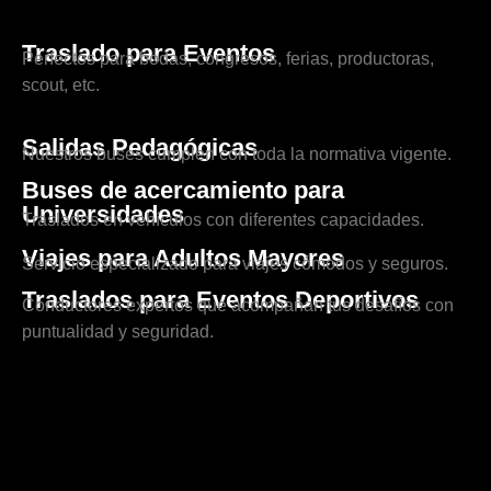
Traslado para Eventos
Perfectos para bodas, congresos, ferias, productoras,
scout, etc.
Salidas Pedagógicas
Nuestros buses cumplen con toda la normativa vigente.
Buses de acercamiento para
Universidades
Traslados en vehículos con diferentes capacidades.
Viajes para Adultos Mayores
Servicio especializado para viajes cómodos y seguros.
Traslados para Eventos Deportivos
Conductores expertos que acompañan tus desafíos con
puntualidad y seguridad.