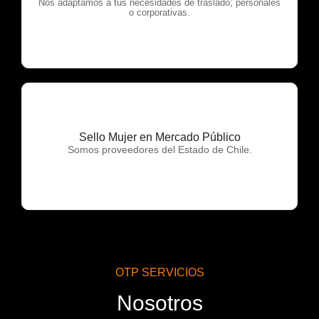
OTP Servicios
Nos adaptamos a tus necesidades de traslado; personales
o corporativas.
Sello Mujer en Mercado Público
OTP Servicios
Somos proveedores del Estado de Chile.
OTP SERVICIOS
Nosotros