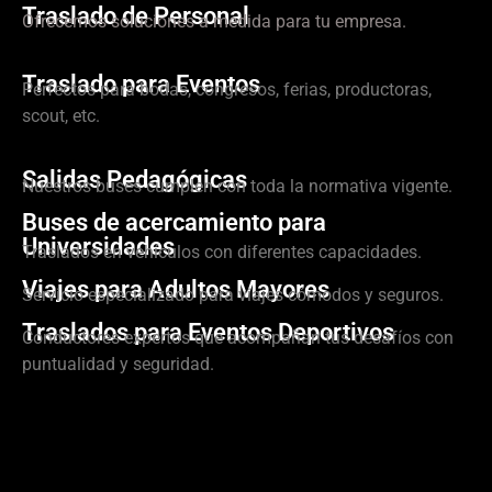
Traslado de Personal
Ofrecemos soluciones a medida para tu empresa.
Traslado para Eventos
Perfectos para bodas, congresos, ferias, productoras,
scout, etc.
Salidas Pedagógicas
Nuestros buses cumplen con toda la normativa vigente.
Buses de acercamiento para
Universidades
Traslados en vehículos con diferentes capacidades.
Viajes para Adultos Mayores
Servicio especializado para viajes cómodos y seguros.
Traslados para Eventos Deportivos
Conductores expertos que acompañan tus desafíos con
puntualidad y seguridad.