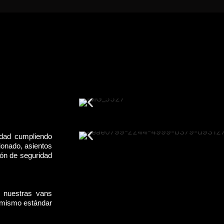
idad cumpliendo
ionado, asientos
rón de seguridad
, nuestras vans
l mismo estándar