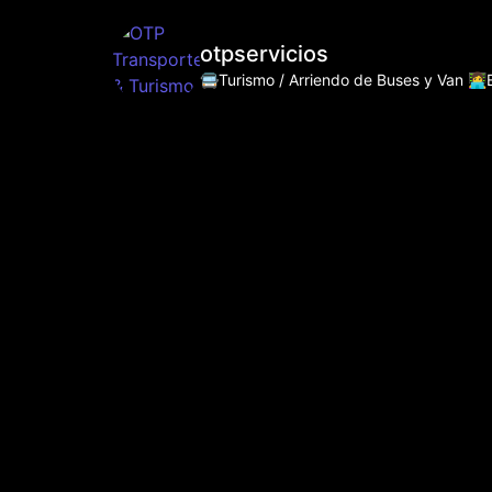
otpservicios
🚍Turismo / Arriendo de Buses y Van
👩‍