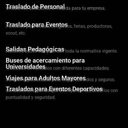
Traslado de Personal
Ofrecemos soluciones a medida para tu empresa.
Traslado para Eventos
Perfectos para bodas, congresos, ferias, productoras,
scout, etc.
Salidas Pedagógicas
Nuestros buses cumplen con toda la normativa vigente.
Buses de acercamiento para
Universidades
Traslados en vehículos con diferentes capacidades.
Viajes para Adultos Mayores
Servicio especializado para viajes cómodos y seguros.
Traslados para Eventos Deportivos
Conductores expertos que acompañan tus desafíos con
puntualidad y seguridad.