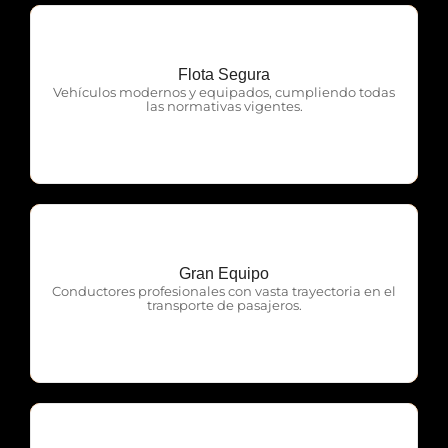
Flota Segura
OTP Servicios
Vehículos modernos y equipados, cumpliendo todas
las normativas vigentes.
Gran Equipo
OTP Servicios
Conductores profesionales con vasta trayectoria en el
transporte de pasajeros.