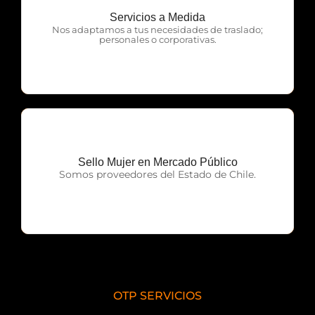
Servicios a Medida
OTP Servicios
Nos adaptamos a tus necesidades de traslado;
personales o corporativas.
Sello Mujer en Mercado Público
OTP Servicios
Somos proveedores del Estado de Chile.
OTP SERVICIOS