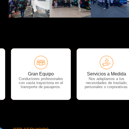
OTP Servicios
OTP Servicios
Gran Equipo
Servicios a Medida
Conductores profesionales
Nos adaptamos a tus
con vasta trayectoria en el
necesidades de traslado;
transporte de pasajeros.
personales o corporativas.