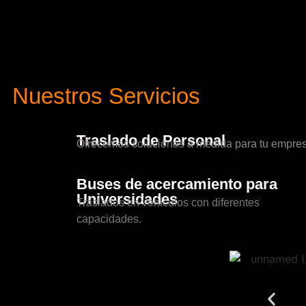
Nuestros Servicios
Traslado de Personal
Ofrecemos soluciones a medida para tu empres
Buses de acercamiento para
Universidades
Traslados en vehículos con diferentes
capacidades.