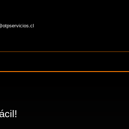
otpservicios.cl
cil!