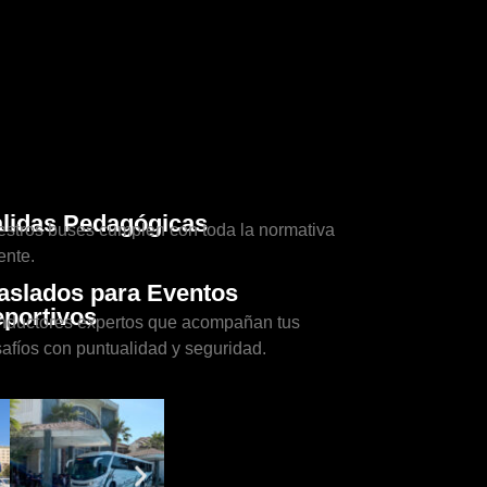
lidas Pedagógicas
stros buses cumplen con toda la normativa
ente.
aslados para Eventos
portivos
ductores expertos que acompañan tus
afíos con puntualidad y seguridad.