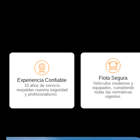
Flota Segura
OTP Servicios
OTP Servicios
Experiencia Confiable
Vehículos modernos y
15 años de servicio
equipados, cumpliendo
respaldan nuestra seguridad
todas las normativas
y profesionalismo.
vigentes.