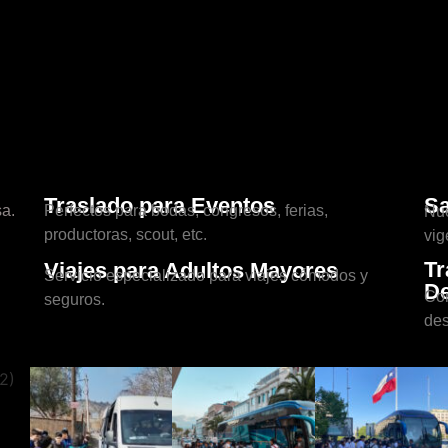
Traslado para Eventos
Sa
a.
Perfectos para bodas, congresos, ferias,
Nue
productoras, scout, etc.
vig
Tr
Viajes para Adultos Mayores
Servicio especializado para viajes cómodos y
De
Con
seguros.
des