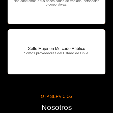
OTP Servicios
Nos adaptamos a tus necesidades de traslado; personales
o corporativas.
Sello Mujer en Mercado Público
OTP Servicios
Somos proveedores del Estado de Chile.
OTP SERVICIOS
Nosotros