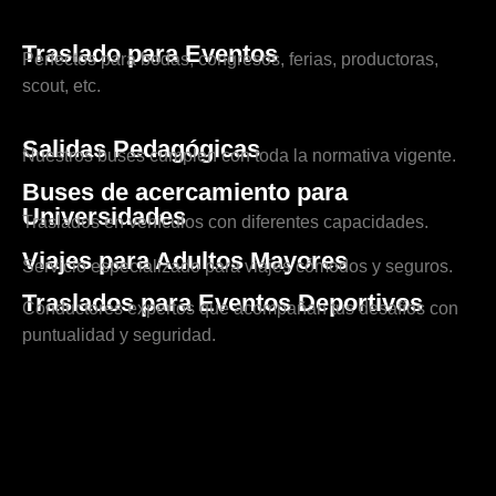
Traslado para Eventos
Perfectos para bodas, congresos, ferias, productoras,
scout, etc.
Salidas Pedagógicas
Nuestros buses cumplen con toda la normativa vigente.
Buses de acercamiento para
Universidades
Traslados en vehículos con diferentes capacidades.
Viajes para Adultos Mayores
Servicio especializado para viajes cómodos y seguros.
Traslados para Eventos Deportivos
Conductores expertos que acompañan tus desafíos con
puntualidad y seguridad.