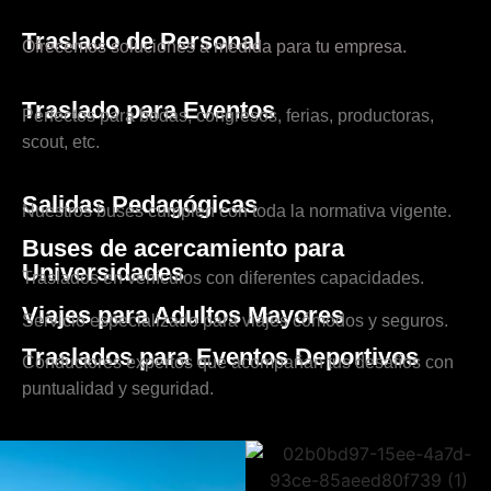
Traslado de Personal
Ofrecemos soluciones a medida para tu empresa.
Traslado para Eventos
Perfectos para bodas, congresos, ferias, productoras,
scout, etc.
Salidas Pedagógicas
Nuestros buses cumplen con toda la normativa vigente.
Buses de acercamiento para
Universidades
Traslados en vehículos con diferentes capacidades.
Viajes para Adultos Mayores
Servicio especializado para viajes cómodos y seguros.
Traslados para Eventos Deportivos
Conductores expertos que acompañan tus desafíos con
puntualidad y seguridad.