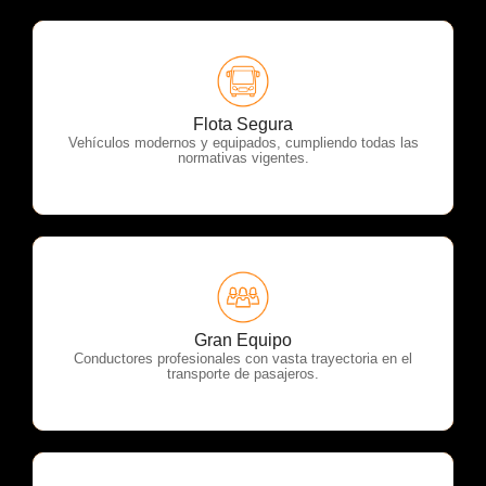
OTP Servicios
Flota Segura
Vehículos modernos y equipados, cumpliendo todas las
normativas vigentes.
OTP Servicios
Gran Equipo
Conductores profesionales con vasta trayectoria en el
transporte de pasajeros.