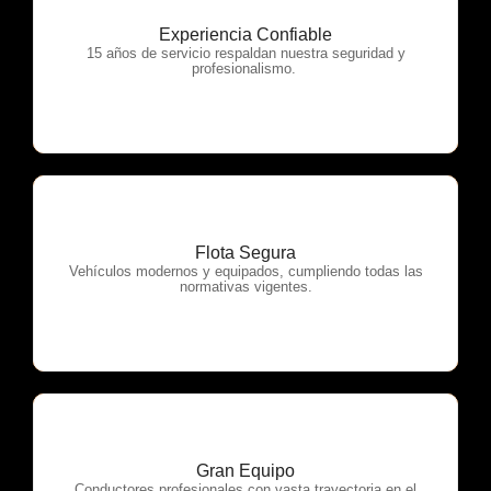
Experiencia Confiable
OTP Servicios
15 años de servicio respaldan nuestra seguridad y
profesionalismo.
Flota Segura
OTP Servicios
Vehículos modernos y equipados, cumpliendo todas las
normativas vigentes.
Gran Equipo
Conductores profesionales con vasta trayectoria en el