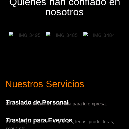
Quienes han confiado en
nosotros
Nuestros Servicios
Traslado de Personal
Ofrecemos soluciones a medida para tu empresa.
Traslado para Eventos
Perfectos para bodas, congresos, ferias, productoras,
scout, etc.