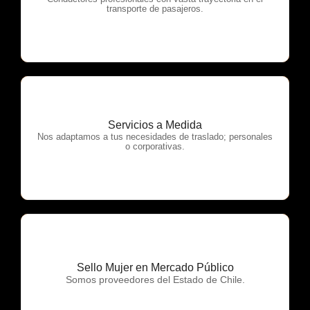
OTP Servicios
transporte de pasajeros.
Servicios a Medida
OTP Servicios
Nos adaptamos a tus necesidades de traslado; personales
o corporativas.
Sello Mujer en Mercado Público
OTP Servicios
Somos proveedores del Estado de Chile.