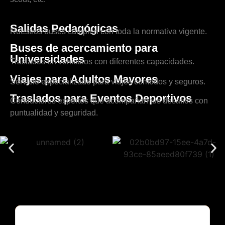
Salidas Pedagógicas
Nuestros buses cumplen con toda la normativa vigente.
Buses de acercamiento para
Universidades
Traslados en vehículos con diferentes capacidades.
Viajes para Adultos Mayores
Servicio especializado para viajes cómodos y seguros.
Traslados para Eventos Deportivos
Conductores expertos que acompañan tus desafíos con
puntualidad y seguridad.