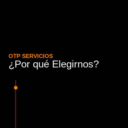
OTP SERVICIOS
¿Por qué Elegirnos?
15 Años de Experiencia y
Responsabilidad
Nuestra experiencia en el rubro nos avala. Contamos con
conductores altamente capacitados, respondemos de
manera rápida y eficiente, garantizando una experiencia de
viaje superior.
Proveedor Habilitado para Trabajar en