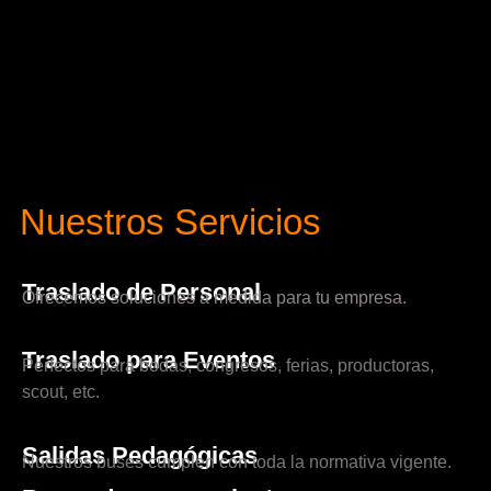
Nuestros Servicios
Traslado de Personal
Ofrecemos soluciones a medida para tu empresa.
Traslado para Eventos
Perfectos para bodas, congresos, ferias, productoras,
scout, etc.
Salidas Pedagógicas
Nuestros buses cumplen con toda la normativa vigente.