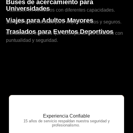
Buses de acercamiento para
Universidades
Traslados en vehículos con diferentes capacidades.
Viajes para Adultos Mayores
Servicio especializado para viajes cómodos y seguros.
Traslados para Eventos Deportivos
Conductores expertos que acompañan tus desafíos con
puntualidad y seguridad.
Experiencia Confiable
OTP Servicios
15 años de servicio respaldan nuestra seguridad y
profesionalismo.