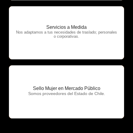
Servicios a Medida
OTP Servicios
Nos adaptamos a tus necesidades de traslado; personales
o corporativas.
Sello Mujer en Mercado Público
OTP Servicios
Somos proveedores del Estado de Chile.