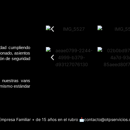
idad cumpliendo
ionado, asientos
rón de seguridad
, nuestras vans
l mismo estándar
Empresa Familiar + de 15 años en el rubro
📩contacto@otpservicios.c