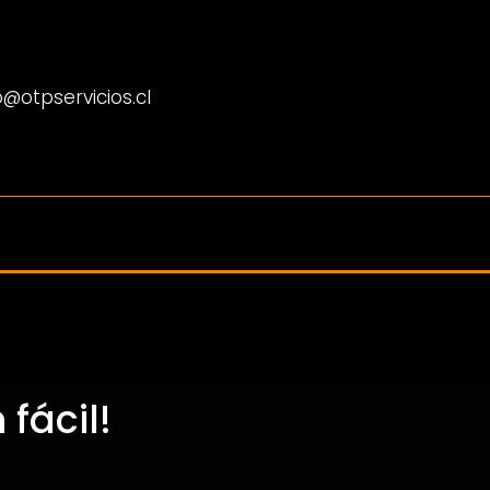
@otpservicios.cl
fácil!