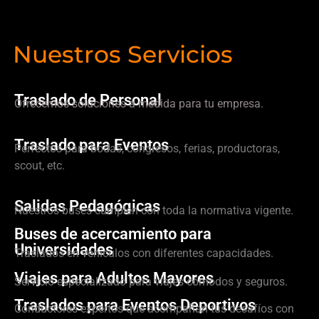
Nuestros Servicios
Traslado de Personal
Ofrecemos soluciones a medida para tu empresa.
Traslado para Eventos
Perfectos para bodas, congresos, ferias, productoras,
scout, etc.
Salidas Pedagógicas
Nuestros buses cumplen con toda la normativa vigente.
Buses de acercamiento para
Universidades
Traslados en vehículos con diferentes capacidades.
Viajes para Adultos Mayores
Servicio especializado para viajes cómodos y seguros.
Traslados para Eventos Deportivos
Conductores expertos que acompañan tus desafíos con