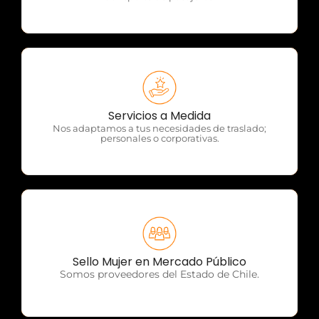
OTP Servicios
Servicios a Medida
Nos adaptamos a tus necesidades de traslado;
personales o corporativas.
OTP Servicios
Sello Mujer en Mercado Público
Somos proveedores del Estado de Chile.