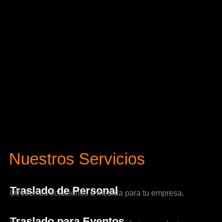
Nuestros Servicios
Traslado de Personal
Ofrecemos soluciones a medida para tu empresa.
Traslado para Eventos