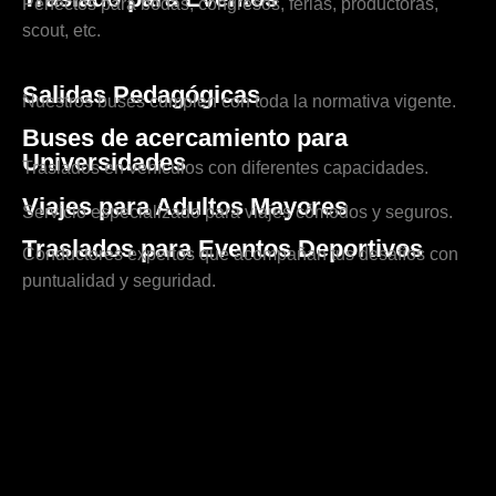
Perfectos para bodas, congresos, ferias, productoras,
scout, etc.
Salidas Pedagógicas
Nuestros buses cumplen con toda la normativa vigente.
Buses de acercamiento para
Universidades
Traslados en vehículos con diferentes capacidades.
Viajes para Adultos Mayores
Servicio especializado para viajes cómodos y seguros.
Traslados para Eventos Deportivos
Conductores expertos que acompañan tus desafíos con
puntualidad y seguridad.