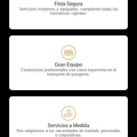
OTP Servicios
Flota Segura
Vehículos modernos y equipados, cumpliendo todas las
normativas vigentes.
OTP Servicios
Gran Equipo
Conductores profesionales con vasta trayectoria en el
transporte de pasajeros.
OTP Servicios
Servicios a Medida
Nos adaptamos a tus necesidades de traslado; personales
o corporativas.