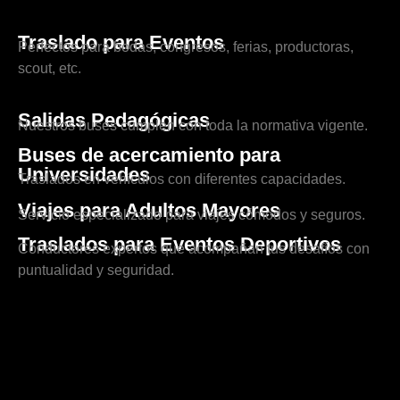
Traslado para Eventos
Perfectos para bodas, congresos, ferias, productoras,
scout, etc.
Salidas Pedagógicas
Nuestros buses cumplen con toda la normativa vigente.
Buses de acercamiento para
Universidades
Traslados en vehículos con diferentes capacidades.
Viajes para Adultos Mayores
Servicio especializado para viajes cómodos y seguros.
Traslados para Eventos Deportivos
Conductores expertos que acompañan tus desafíos con
puntualidad y seguridad.