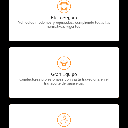
OTP Servicios
Flota Segura
Vehículos modernos y equipados, cumpliendo todas las
normativas vigentes.
OTP Servicios
Gran Equipo
Conductores profesionales con vasta trayectoria en el
transporte de pasajeros.