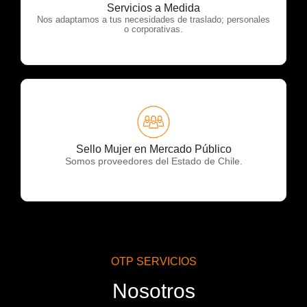
OTP Servicios
Servicios a Medida
Nos adaptamos a tus necesidades de traslado; personales
o corporativas.
OTP Servicios
Sello Mujer en Mercado Público
Somos proveedores del Estado de Chile.
OTP SERVICIOS
Nosotros