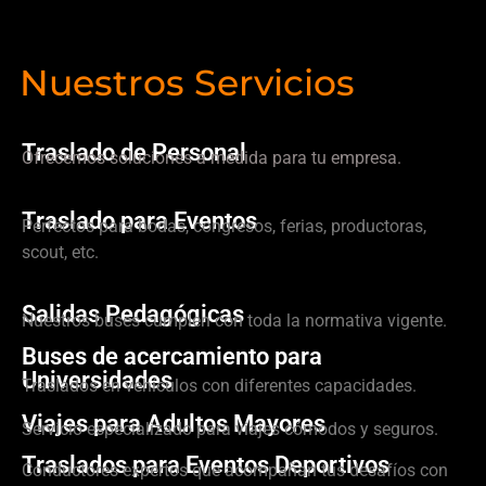
Nuestros Servicios
Traslado de Personal
Ofrecemos soluciones a medida para tu empresa.
Traslado para Eventos
Perfectos para bodas, congresos, ferias, productoras,
scout, etc.
Salidas Pedagógicas
Nuestros buses cumplen con toda la normativa vigente.
Buses de acercamiento para
Universidades
Traslados en vehículos con diferentes capacidades.
Viajes para Adultos Mayores
Servicio especializado para viajes cómodos y seguros.
Traslados para Eventos Deportivos
Conductores expertos que acompañan tus desafíos con