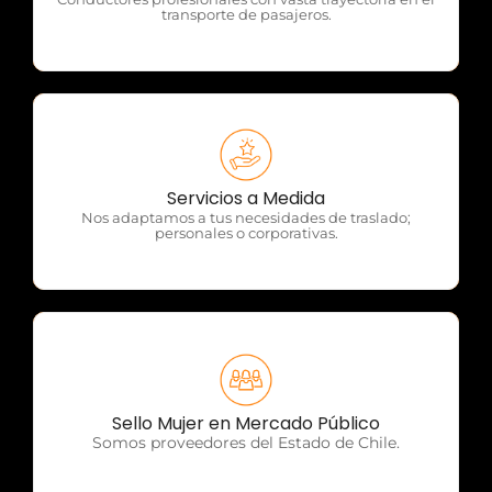
transporte de pasajeros.
OTP Servicios
Servicios a Medida
Nos adaptamos a tus necesidades de traslado;
personales o corporativas.
OTP Servicios
Sello Mujer en Mercado Público
Somos proveedores del Estado de Chile.