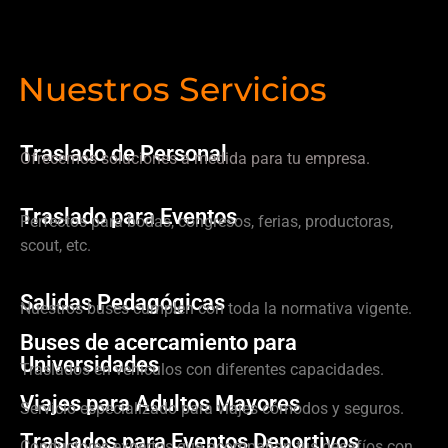
Nuestros Servicios
Traslado de Personal
Ofrecemos soluciones a medida para tu empresa.
Traslado para Eventos
Perfectos para bodas, congresos, ferias, productoras,
scout, etc.
Salidas Pedagógicas
Nuestros buses cumplen con toda la normativa vigente.
Buses de acercamiento para
Universidades
Traslados en vehículos con diferentes capacidades.
Viajes para Adultos Mayores
Servicio especializado para viajes cómodos y seguros.
Traslados para Eventos Deportivos
Conductores expertos que acompañan tus desafíos con