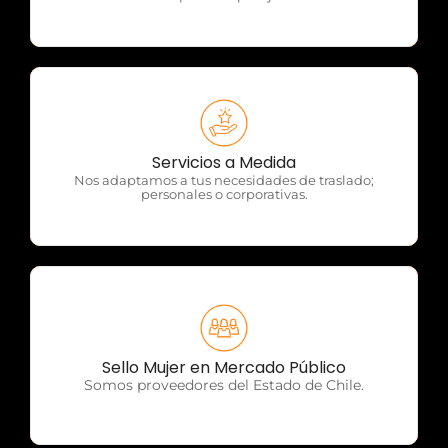
OTP Servicios
Servicios a Medida
Nos adaptamos a tus necesidades de traslado;
personales o corporativas.
OTP Servicios
Sello Mujer en Mercado Público
Somos proveedores del Estado de Chile.