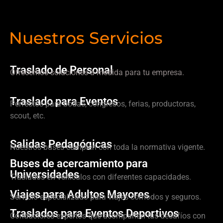
Nuestros Servicios
Traslado de Personal
Ofrecemos soluciones a medida para tu empresa.
Traslado para Eventos
Perfectos para bodas, congresos, ferias, productoras,
scout, etc.
Salidas Pedagógicas
Nuestros buses cumplen con toda la normativa vigente.
Buses de acercamiento para
Universidades
Traslados en vehículos con diferentes capacidades.
Viajes para Adultos Mayores
Servicio especializado para viajes cómodos y seguros.
Traslados para Eventos Deportivos
Conductores expertos que acompañan tus desafíos con